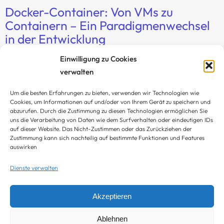
Docker-Container: Von VMs zu
Containern – Ein Paradigmenwechsel
in der Entwicklung
Einwilligung zu Cookies
Docker-Container erleichtern die Implementierung
verwalten
von Microservice-Architekturen und stoßen einen
Um die besten Erfahrungen zu bieten, verwenden wir Technologien wie
revolutionären Wandel in der Softwareentwicklung
Cookies, um Informationen auf und/oder von Ihrem Gerät zu speichern und
an.
abzurufen. Durch die Zustimmung zu diesen Technologien ermöglichen Sie
uns die Verarbeitung von Daten wie dem Surfverhalten oder eindeutigen IDs
auf dieser Website. Das Nicht-Zustimmen oder das Zurückziehen der
Zustimmung kann sich nachteilig auf bestimmte Funktionen und Features
Weiterlesen…
auswirken
Dienste verwalten
Akzeptieren
Ablehnen